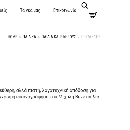
Search
φείς
Τα νέα μας
Επικοινωνία
HOME
»
ΠΑΙΔΙΚΆ
»
ΠΑΙΔΙΆ ΚΑΙ ΕΦΉΒΟΥΣ
»
Ο ΗΡΑΚΛΉΣ
εύθερη, αλλά πιστή, λογοτεχνική απόδοση για
έγχρωμη εικονογράφηση του Μιχάλη Βενετούλια.