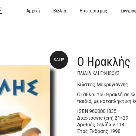
Σ
Αρχική
Βιβλία
Η ιστορία μας
Συγγρα
Ο Ηρακλής
SALE!
ΠΑΙΔΙΆ ΚΑΙ ΕΦΉΒΟΥΣ
Κώστας Μακρυγιάννης
Οι άθλοι του Ηρακλή σε ελ
παιδιά, με καταπληκτική 
ISBN
9600801835
Διαστάσεις (cm)
21×29
Αριθμός Σελίδων
114
Έτος Έκδοσης
1998