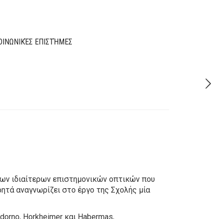
1,70€.
,36€.
ΟΙΝΩΝΙΚΈΣ ΕΠΙΣΤΉΜΕΣ
 των ιδιαίτερων επιστημονικών οπτικών που
ητά αναγνωρίζει στο έργο της Σχολής μία
dorno, Horkheimer και Habermas,