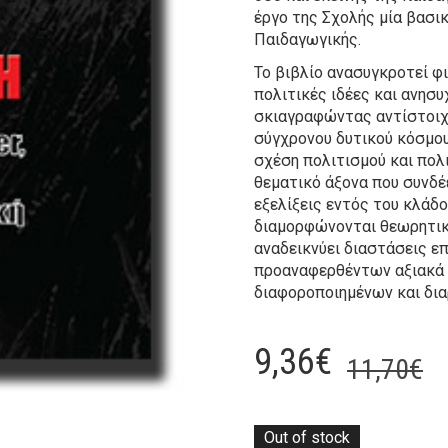
έργο της Σχολής μία βασικ
Παιδαγωγικής.
Το βιβλίο ανασυγκροτεί φ
πολιτικές ιδέες και ανησυ
σκιαγραφώντας αντίστοιχ
σύγχρονου δυτικού κόσμου
σχέση πολιτισμού και πολ
θεματικό άξονα που συνδέ
εξελίξεις εντός του κλάδ
διαμορφώνονται θεωρητικά
αναδεικνύει διαστάσεις ε
προαναφερθέντων αξιακά
διαφοροποιημένων και δι
O
C
9,36
€
11,70
€
p
p
w
is
Out of stock