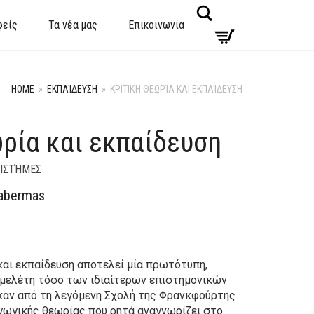
Search
φείς
Τα νέα μας
Επικοινωνία
HOME
»
ΕΚΠΑΊΔΕΥΣΗ
»
ΚΡΙΤΙΚΉ ΘΕΩΡΊΑ ΚΑΙ ΕΚΠΑΊΔΕΥΣΗ
ρία και εκπαίδευση
ΠΙΣΤΉΜΕΣ
Habermas
 και εκπαίδευση αποτελεί μία πρωτότυπη,
 μελέτη τόσο των ιδιαίτερων επιστημονικών
αν από τη λεγόμενη Σχολή της Φρανκφούρτης
αγωγικής θεωρίας που ρητά αναγνωρίζει στο