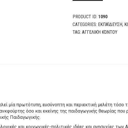
1
9
PRODUCT ID:
1090
CATEGORIES:
ΕΚΠΑΊΔΕΥΣΗ
,
Κ
TAG:
ΑΓΓΕΛΙΚΉ ΚΌΝΤΟΥ
τελεί μία πρωτότυπη, ευσύνοπτη και περιεκτική μελέτη τόσο
νκφούρτης όσο και εκείνης της παιδαγωγικής θεωρίας που ρ
τικής Παιδαγωγικής.
ογικές και κοινωνικές-πολιτικές ιδέες και ανησυχίες των A