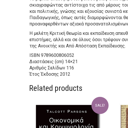
σκιαγραφώντας αντίστοιχα τις από μέρους του
και πολιτικής, γνώσης και εξουσίας συνιστά κ
Παιδαγωγικής, όπως αυτές διαμορφώνονται θεω
προαναφερθέντων αξιακά προσανατολισμένων,
Η μελέτη Κριτική θεωρία και εκπαίδευση απευ
επιστήμες, αλλά και σε όλους όσοι τρέφουν σ
της Ανοικτής και Από Απόσταση Εκπαίδευσης.
ISBN
9789600806052
Διαστάσεις (cm)
14×21
Αριθμός Σελίδων
116
Έτος Έκδοσης
2012
Related products
SALE!