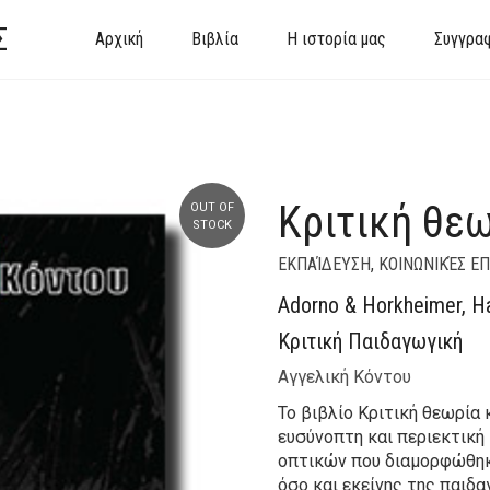
Σ
Αρχική
Βιβλία
Η ιστορία μας
Συγγρα
Κριτική θεω
OUT OF
STOCK
ΕΚΠΑΊΔΕΥΣΗ
,
ΚΟΙΝΩΝΙΚΈΣ Ε
Adorno & Horkheimer, 
Κριτική Παιδαγωγική
Αγγελική Κόντου
Το βιβλίο Κριτική θεωρία
ευσύνοπτη και περιεκτική
οπτικών που διαμορφώθηκ
όσο και εκείνης της παιδ