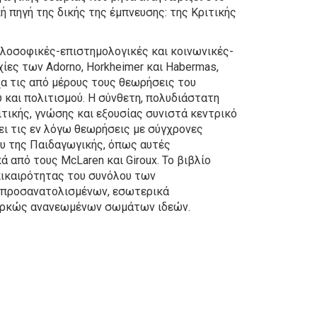
ή πηγή της δικής της έμπνευσης: της Κριτικής
ιλοσοφικές-επιστημολογικές και κοινωνικές-
χίες των Adorno, Horkheimer και Habermas,
α τις από μέρους τους θεωρήσεις του
 και πολιτισμού. Η σύνθετη, πολυδιάστατη
ιτικής, γνώσης και εξουσίας συνιστά κεντρικό
ει τις εν λόγω θεωρήσεις με σύγχρονες
ου της Παιδαγωγικής, όπως αυτές
 από τους McLaren και Giroux. Το βιβλίο
πικαιρότητας του συνόλου των
 προσανατολισμένων, εσωτερικά
αρκώς ανανεωμένων σωμάτων ιδεών.
riginal
urrent
rice
rice
as:
: