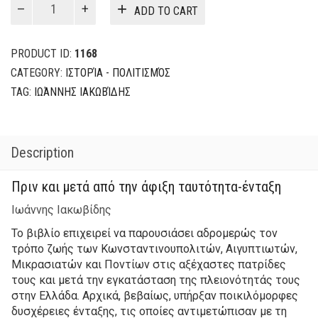
was:
is:
ADD TO CART
Αιγυπτιώτες
29,20€.
23,36€.
Μικρασιάτες
και
PRODUCT ID:
1168
Πόντιοι
CATEGORY:
ΙΣΤΟΡΊΑ - ΠΟΛΙΤΙΣΜΌΣ
στην
TAG:
ΙΩΆΝΝΗΣ ΙΑΚΩΒΊΔΗΣ
Ελλάδα
quantity
Description
Πριν και μετά από την άφιξη ταυτότητα-ένταξη
Ιωάννης Ιακωβίδης
Το βιβλίο επιχειρεί να παρουσιάσει αδρομερώς τον
τρόπο ζωής των Κωνσταντινουπολιτών, Αιγυπτιωτών,
Μικρασιατών και Ποντίων στις αξέχαστες πατρίδες
τους και μετά την εγκατάσταση της πλειονότητάς τους
στην Ελλάδα. Αρχικά, βεβαίως, υπήρξαν ποικιλόμορφες
δυσχέρειες ένταξης, τις οποίες αντιμετώπισαν με τη