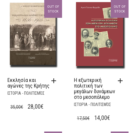
OUT OF
OUT OF
STOCK
STOCK
Εκκλησία και
Η εξωτερική
αγώνες της Κρήτης
πολιτική των
μεγάλων δυνάμεων
ΙΣΤΟΡΊΑ - ΠΟΛΙΤΙΣΜΌΣ
στο μεσοπόλεμο
ΙΣΤΟΡΊΑ - ΠΟΛΙΤΙΣΜΌΣ
ORIGINAL
CURRENT
28,00
€
35,00
€
PRICE
PRICE
ORIGINAL
CURRENT
14,00
€
17,50
€
WAS:
IS:
PRICE
PRICE
35,00€.
28,00€.