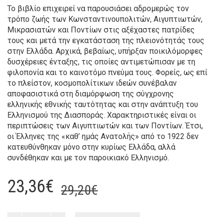
Το βιβλίο επιχειρεί να παρουσιάσει αδρομερώς τον
τρόπο ζωής των Κωνσταντινουπολιτών, Αιγυπτιωτών,
Μικρασιατών και Ποντίων στις αξέχαστες πατρίδες
τους και μετά την εγκατάσταση της πλειονότητάς τους
στην Ελλάδα. Αρχικά, βεβαίως, υπήρξαν ποικιλόμορφες
δυσχέρειες ένταξης, τις οποίες αντιμετώπισαν με τη
φιλοπονία και το καινοτόμο πνεύμα τους. Φορείς, ως επί
το πλείστον, κοσμοπολίτικων ιδεών συνέβαλαν
αποφασιστικά στη διαμόρφωση της σύγχρονης
ελληνικής εθνικής ταυτότητας και στην ανάπτυξη του
Ελληνισμού της Διασποράς. Χαρακτηριστικές είναι οι
περιπτώσεις των Αιγυπτιωτών και των Ποντίων. Έτσι,
οι Έλληνες της «καθ’ ημάς Ανατολής» από το 1922 δεν
κατευθύνθηκαν μόνο στην κυρίως Ελλάδα, αλλά
συνδέθηκαν και με τον παροικιακό Ελληνισμό.
Original
Current
23,36
€
29,20
€
price
price
Κωνσταντινουπολίτες