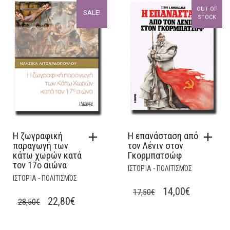
WAS:
IS:
OUT OF
SALE!
17,50€.
14,00€.
STOCK
Η ζωγραφική
Η επανάσταση από
παραγωγή των
τον Λένιν στον
κάτω χωρών κατά
Γκορμπατσώφ
τον 17ο αιώνα
ΙΣΤΟΡΊΑ - ΠΟΛΙΤΙΣΜΌΣ
ΙΣΤΟΡΊΑ - ΠΟΛΙΤΙΣΜΌΣ
ORIGINAL
CURRENT
14,00
€
17,50
€
ORIGINAL
CURRENT
22,80
€
28,50
€
PRICE
PRICE
PRICE
PRICE
WAS:
IS:
WAS:
IS: