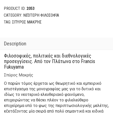
28,00€.
22,40€.
Ελευθερία
quantity
PRODUCT ID:
2053
CATEGORY:
ΝΕΌΤΕΡΗ ΦΙΛΟΣΟΦΊΑ
TAG:
ΣΠΎΡΟΣ ΜΑΚΡΉΣ
Description
Φιλοσοφικές, πολιτικές και διεθνολογικές
προσεγγίσεις. Από τον Πλάτωνα στο Francis
Fukuyama
Σπύρος Μακρής
Ο παρών τόμος έρχεται ως θεωρητικό και εμπειρικό
επιστέγασμα της μονογραφίας μας για το δυτικό και
ιδίως το νεοτερικό ελευθεριακό φαινόμενο,
επιχειρώντας να θέσει πλέον το φιλελεύθερο
επιχείρημα υπό το φως της περιπτωσιολογικής μελέτης,
εξετάζοντας μία σειρά από πολύ σημαντικά και ειδικά