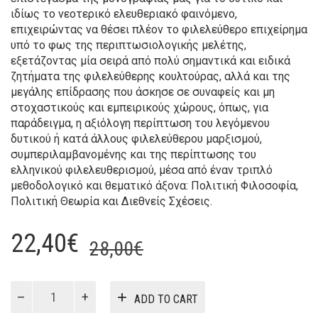
ιδίως το νεοτερικό ελευθεριακό φαινόμενο,
επιχειρώντας να θέσει πλέον το φιλελεύθερο επιχείρημα
υπό το φως της περιπτωσιολογικής μελέτης,
εξετάζοντας μία σειρά από πολύ σημαντικά και ειδικά
ζητήματα της φιλελεύθερης κουλτούρας, αλλά και της
μεγάλης επίδρασης που άσκησε σε συναφείς και μη
στοχαστικούς και εμπειρικούς χώρους, όπως, για
παράδειγμα, η αξιόλογη περίπτωση του λεγόμενου
δυτικού ή κατά άλλους φιλελεύθερου μαρξισμού,
συμπεριλαμβανομένης και της περίπτωσης του
ελληνικού φιλελευθερισμού, μέσα από έναν τριπλό
μεθοδολογικό και θεματικό άξονα: Πολιτική Φιλοσοφία,
Πολιτική Θεωρία και Διεθνείς Σχέσεις.
Original
Current
22,40
€
28,00
€
price
price
was:
is:
Ισχύς
ADD TO CART
και