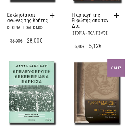
Εκκλησία και
Η αρπαγή της
αγώνες της Κρήτης
Ευρώπης από τον
Δία
ΙΣΤΟΡΊΑ - ΠΟΛΙΤΙΣΜΌΣ
ΙΣΤΟΡΊΑ - ΠΟΛΙΤΙΣΜΌΣ
ORIGINAL
CURRENT
28,00
€
35,00
€
ORIGINAL
CURRENT
5,12
€
6,40
€
PRICE
PRICE
PRICE
PRICE
WAS:
IS:
WAS:
IS:
35,00€.
28,00€.
SALE!
6,40€.
5,12€.