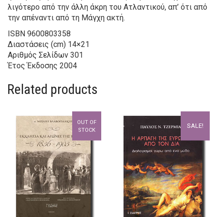
λιγότερο από την άλλη άκρη του Ατλαντικού, απ’ ότι από
την απέναντι από τη Μάγχη ακτή.
ISBN
9600803358
Διαστάσεις (cm)
14×21
Αριθμός Σελίδων
301
Έτος Έκδοσης
2004
Related products
OUT OF
SALE!
STOCK