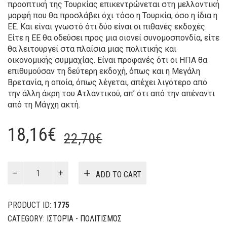
προοπτική της Τουρκίας επικεντρώνεται στη μελλοντική
μορφή που θα προσλάβει όχι τόσο η Τουρκία, όσο η ίδια η
ΕΕ. Και είναι γνωστό ότι δύο είναι οι πιθανές εκδοχές.
Είτε η ΕΕ θα οδεύσει προς μια οιονεί συνομοσπονδία, είτε
θα λειτουργεί στα πλαίσια μιας πολιτικής και
οικονομικής συμμαχίας. Είναι προφανές ότι οι ΗΠΑ θα
επιθυμούσαν τη δεύτερη εκδοχή, όπως και η Μεγάλη
Βρετανία, η οποία, όπως λέγεται, απέχει λιγότερο από
την άλλη άκρη του Ατλαντικού, απ’ ότι από την απέναντι
από τη Μάγχη ακτή.
Original
Current
18,16
€
22,70
€
price
price
was:
is:
Η
ADD TO CART
Τουρκία
22,70€.
18,16€.
στον
21ο
PRODUCT ID:
1775
αιώνα
CATEGORY:
ΙΣΤΟΡΊΑ - ΠΟΛΙΤΙΣΜΌΣ
quantity