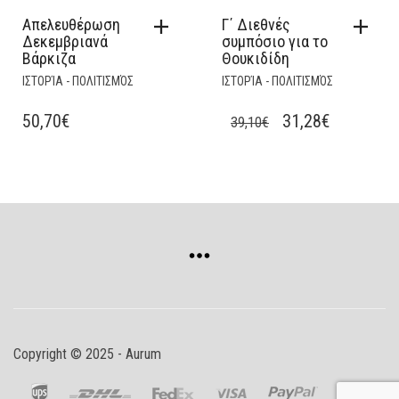
Απελευθέρωση
Γ΄ Διεθνές
Δεκεμβριανά
συμπόσιο για το
Βάρκιζα
Θουκιδίδη
ΙΣΤΟΡΊΑ - ΠΟΛΙΤΙΣΜΌΣ
ΙΣΤΟΡΊΑ - ΠΟΛΙΤΙΣΜΌΣ
ORIGINAL
CURRENT
50,70
€
31,28
€
39,10
€
PRICE
PRICE
WAS:
IS:
39,10€.
31,28€.
Copyright © 2025 - Aurum