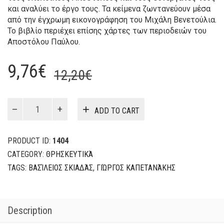
και αναλύει το έργο τους. Τα κείμενα ζωντανεύουν μέσα
από την έγχρωμη εικονογράφηση του Μιχάλη Βενετούλια.
Το βιβλίο περιέχει επίσης χάρτες των περιοδειών του
Αποστόλου Παύλου.
Original
Current
9,76
€
12,20
€
price
price
was:
is:
Η
ADD TO CART
ΘΕΟΤΟΚΟΣ
12,20€.
9,76€.
-
ΟΙ
PRODUCT ID:
1404
ΑΠΟΣΤΟΛΟΙ
CATEGORY:
ΘΡΗΣΚΕΥΤΙΚΆ
-
TAGS:
ΒΑΣΊΛΕΙΟΣ ΣΚΙΑΔΆΣ
,
ΓΙΏΡΓΟΣ ΚΑΠΕΤΑΝΆΚΗΣ
ΟΙ
ΠΡΩΤΟΙ
ΧΡΙΣΤΙΑΝΟΙ
quantity
Description