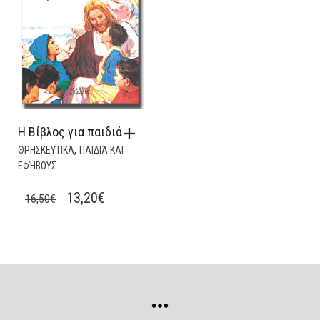
Η Βίβλος για παιδιά
,
ΘΡΗΣΚΕΥΤΙΚΆ
ΠΑΙΔΙΆ ΚΑΙ
ΕΦΉΒΟΥΣ
ORIGINAL
CURRENT
13,20
€
16,50
€
PRICE
PRICE
WAS:
IS:
16,50€.
13,20€.