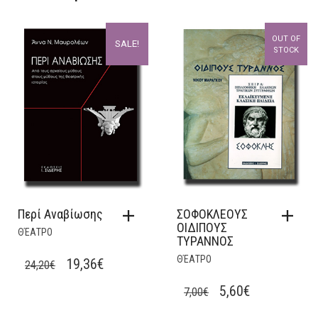
OUT OF
SALE!
STOCK
Περί Αναβίωσης
ΣΟΦΟΚΛΕΟΥΣ
ΟΙΔΙΠΟΥΣ
ΘΈΑΤΡΟ
ΤΥΡΑΝΝΟΣ
ΘΈΑΤΡΟ
ORIGINAL
CURRENT
19,36
€
24,20
€
PRICE
PRICE
ORIGINAL
CURRENT
5,60
€
7,00
€
WAS:
IS:
PRICE
PRICE