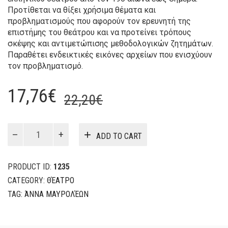
Προτίθεται να θίξει χρήσιμα θέματα και
προβληματισμούς που αφορούν τον ερευνητή της
επιστήμης του θεάτρου και να προτείνει τρόπους
σκέψης και αντιμετώπισης μεθοδολογικών ζητημάτων.
Παραθέτει ενδεικτικές εικόνες αρχείων που ενισχύουν
τον προβληματισμό.
Original
Current
17,76
€
22,20
€
price
price
was:
is:
Η
ADD TO CART
έρευνα
22,20€.
17,76€.
στο
θέατρο
PRODUCT ID:
1235
Ζητήματα
CATEGORY:
ΘΈΑΤΡΟ
Μεθοδολογίας
TAG:
ΆΝΝΑ ΜΑΥΡΟΛΈΩΝ
quantity